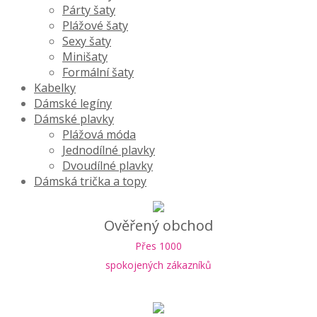
Párty šaty
Plážové šaty
Sexy šaty
Minišaty
Formální šaty
Kabelky
Dámské legíny
Dámské plavky
Plážová móda
Jednodílné plavky
Dvoudílné plavky
Dámská trička a topy
Ověřený obchod
Přes 1000
spokojených zákazníků