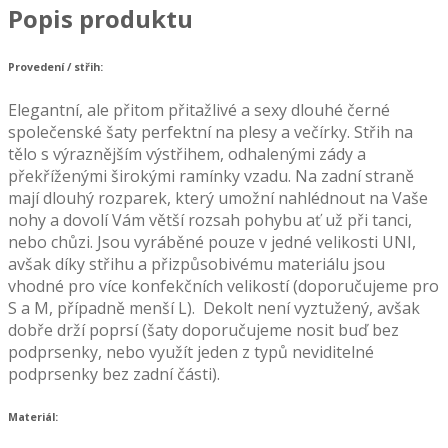
Popis produktu
Provedení / střih:
Elegantní, ale přitom přitažlivé a sexy dlouhé černé
společenské šaty perfektní na plesy a večírky. Střih na
tělo s výraznějším výstřihem, odhalenými zády a
překříženými širokými ramínky vzadu. Na zadní straně
mají dlouhý rozparek, který umožní nahlédnout na Vaše
nohy a dovolí Vám větší rozsah pohybu ať už při tanci,
nebo chůzi. Jsou vyráběné pouze v jedné velikosti UNI,
avšak díky střihu a přizpůsobivému materiálu jsou
vhodné pro více konfekčních velikostí (doporučujeme pro
S a M, případně menší L). Dekolt není vyztužený, avšak
dobře drží poprsí (šaty doporučujeme nosit buď bez
podprsenky, nebo využít jeden z typů neviditelné
podprsenky bez zadní části).
Materiál: