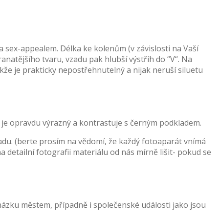
 sex-appealem. Délka ke kolenům (v závislosti na Vaší
ranatějšího tvaru, vzadu pak hlubší výstřih do “V“. Na
akže je prakticky nepostřehnutelný a nijak neruší siluetu
sk je opravdu výrazný a kontrastuje s černým podkladem.
kladu. (berte prosím na vědomí, že každý fotoaparát vnímá
 detailní fotografii materiálu od nás mírně lišit- pokud se
cházku městem, případně i společenské události jako jsou