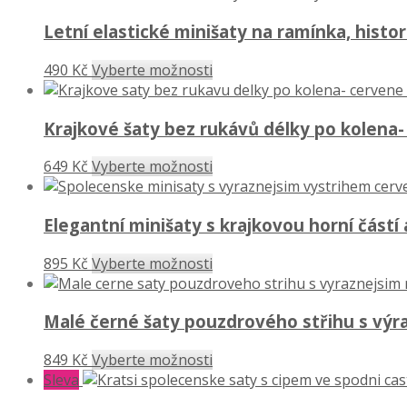
Letní elastické minišaty na ramínka, histo
490 Kč
Vyberte možnosti
Krajkové šaty bez rukávů délky po kolena
649 Kč
Vyberte možnosti
Elegantní minišaty s krajkovou horní částí
895 Kč
Vyberte možnosti
Malé černé šaty pouzdrového střihu s výr
849 Kč
Vyberte možnosti
Sleva