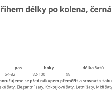
třihem délky po kolena, černá
pas
boky
délka šatů
64-82
82-100
98
doporučujeme se před nákupem přeměřit a srovnat s tab
ké šaty
,
Elegantní šaty
,
Koktejlové šaty
,
Letní šaty
,
Midi šat