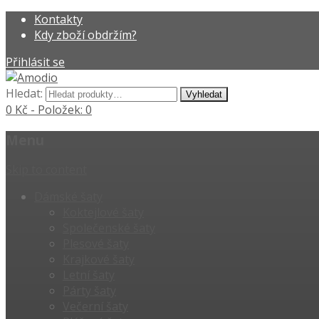
Kontakty
Kdy zboží obdržím?
Přihlásit se
Hledat:
0 Kč
- Položek: 0
Menu
Skip to content
Dámské šaty
Koktejlové šaty
Společenské šaty
Plesové šaty
Krajkové šaty
Letní šaty
Párty šaty
Večerní šaty