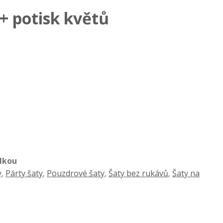
+ potisk květů
ulkou
y
,
Párty šaty
,
Pouzdrové šaty
,
Šaty bez rukávů
,
Šaty na