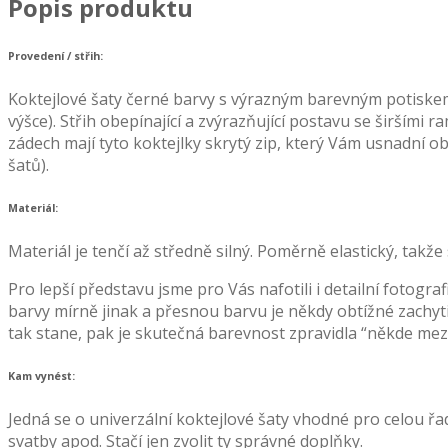
Popis produktu
Provedení / střih:
Koktejlové šaty černé barvy s výrazným barevným potiskem 
výšce). Střih obepínající a zvýrazňující postavu se širšími 
zádech mají tyto koktejlky skrytý zip, který Vám usnadní ob
šatů).
Materiál:
Materiál je tenčí až středně silný. Poměrně elastický, ta
Pro lepší představu jsme pro Vás nafotili i detailní fotogr
barvy mírně jinak a přesnou barvu je někdy obtížné zachytit
tak stane, pak je skutečná barevnost zpravidla “někde mezi
Kam vynést:
Jedná se o univerzální koktejlové šaty vhodné pro celou řa
svatby apod. Stačí jen zvolit ty správné doplňky.