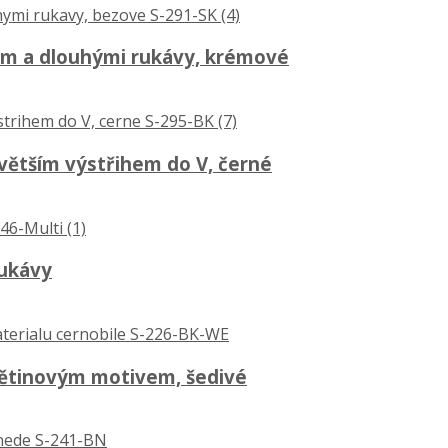
em a dlouhými rukávy, krémové
 větším výstřihem do V, černé
rukávy
větinovým motivem, šedivé