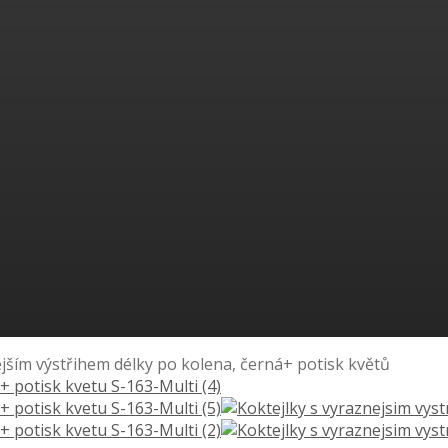
ějším výstřihem délky po kolena, černá+ potisk květů