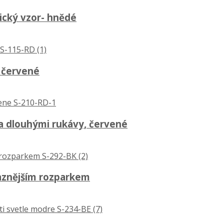
rický vzor- hnědé
- červené
 a dlouhými rukávy, červené
aznějším rozparkem