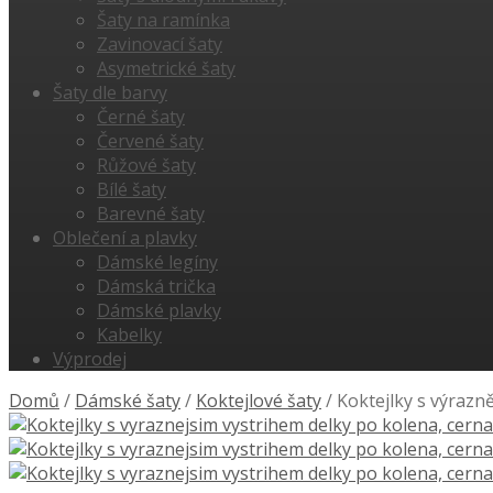
Šaty na ramínka
Zavinovací šaty
Asymetrické šaty
Šaty dle barvy
Černé šaty
Červené šaty
Růžové šaty
Bílé šaty
Barevné šaty
Oblečení a plavky
Dámské legíny
Dámská trička
Dámské plavky
Kabelky
Výprodej
Domů
/
Dámské šaty
/
Koktejlové šaty
/
Koktejlky s výrazn