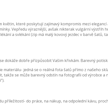
květin, které poskytují zajímavý kompromis mezi elegancí a
ramínky. Vepředu výraznější, avšak nikterak vulgární výstřih h
lékání a svlékání (zip má malý kovový jezdec v barvě šatů, t
kže se dokáže dobře přizpůsobit Vašim křivkám. Barevný poti
afie materiálu- jedná se o reálná fota šatů přímo z našeho s
, takže se může barevný odstín na fotografii od výrobce a na
”).
du příležitostí- do práce, na nákup, na odpolední kávu, pro