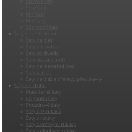
Plážové šaty
Sexy šaty
Minišaty
Midi šaty
Sportovní šaty
Šaty dle příležitosti
Šaty na ples
Šaty na svatbu
Šaty do divadla
Šaty do tanečních
Šaty na maturitní ples
Šaty k moři
Šaty na pláž a přehozy přes plavky
Šaty dle střihu
Malé černé šaty
Elegantní šaty
Pouzdrové šaty
Šaty bez rukávů
Šaty s rukávy
Šaty s krátkými rukávy
Šaty s dlouhými rukávy