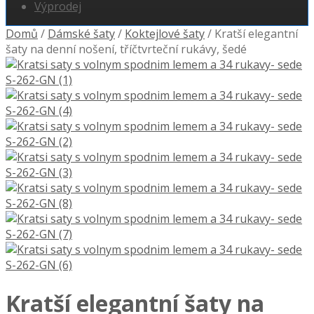
Výprodej
Domů
/
Dámské šaty
/
Koktejlové šaty
/
Kratší elegantní
šaty na denní nošení, tříčtvrteční rukávy, šedé
Kratší elegantní šaty na