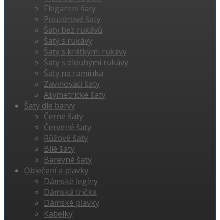
Elegantní šaty
Pouzdrové šaty
Šaty bez rukávů
Šaty s rukávy
Šaty s krátkými rukávy
Šaty s dlouhými rukávy
Šaty na ramínka
Zavinovací šaty
Asymetrické šaty
Šaty dle barvy
Černé šaty
Červené šaty
Růžové šaty
Bílé šaty
Barevné šaty
Oblečení a plavky
Dámské legíny
Dámská trička
Dámské plavky
Kabelky