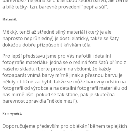
barevnost- nejedná se o klasickou šedou barvu, ale černé
a bílé tečky- tzn. barevné provedení “pepř a sůl“.
Materiál:
Měkký, tenčí až středně silný materiál (který je ale
naprosto neprůhledný) je dosti elatický, takže se šaty
dokážou dobře přizpůsobit křivkám těla.
Pro lepší představu jsme pro Vás nafotili i detailní
fotografie materiálu- jedná se o reálná fota šatů přímo z
našeho skladu. (berte prosím na vědomí, že každý
fotoaparát vnímá barvy mírně jinak a přesnou barvu je
někdy obtížné zachytit, takže se může barevný odstín na
fotografii od výrobce a na detailní fotografii materiálu od
nás mírně lišit- pokud se tak stane, pak je skutečná
barevnost zpravidla “někde mezi”).
Kam vynést:
Doporučujeme především pro oblékání během teplejších