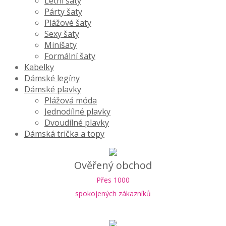
Letní šaty
Párty šaty
Plážové šaty
Sexy šaty
Minišaty
Formální šaty
Kabelky
Dámské legíny
Dámské plavky
Plážová móda
Jednodílné plavky
Dvoudílné plavky
Dámská trička a topy
Ověřený obchod
Přes 1000
spokojených zákazníků