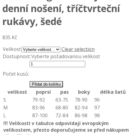
denní nošení, tříčtvrteční
rukávy, šedé
835 Kč
Velikost
Clear selection
Dostupnost:
Vyberte požadovanou velikost
Počet kusů:
Přidat do košíku
velikost
poprsí
pas
boky
délka šatů
S
79-92
63-75
78-90
96
M
83-96
68-80
82-94
97
L
87-100
72-84
86-98
98
!!! Velikosti v tabulce odpovídají evropským
velikostem, přesto doporučujeme se před nákupem