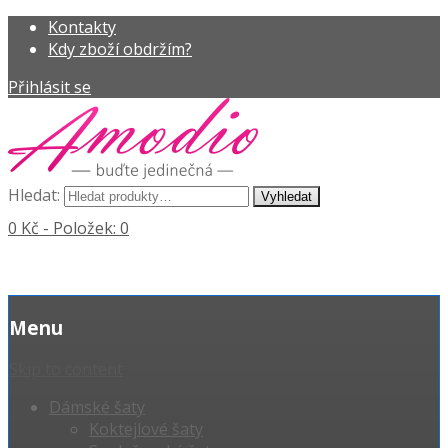
Kontakty
Kdy zboží obdržím?
Přihlásit se
Hledat:
0 Kč
- Položek: 0
Menu
Skip to content
Dámské šaty
Koktejlové šaty