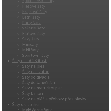
Společenské šaty
Plesové šaty
Krajkové šaty
Letní šaty
Párty šaty
Večerní šaty
Plážové šaty
Sexy šaty
Minišaty
Midi šaty
Sportovní šaty
Šaty dle příležitosti
Šaty na ples
Šaty na svatbu
Šaty do divadla
Šaty do tanečních
Šaty na maturitní ples
Šaty k moři
Šaty na pláž a přehozy přes plavky
Šaty dle střihu
Malé černé šaty