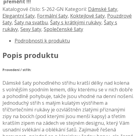
přeměřit !!!
Katalogové číslo:
S-262-GN
Kategorií:
Dámské šaty
,
Elegantní šaty
,
Formální šaty
,
Koktejlové šaty
,
Pouzdrové
šaty
,
Šaty na svatbu
,
Šaty s krátkými rukávy
,
Šaty s
rukávy
,
Sexy šaty
,
Společenské šaty
Podrobnosti k produktu
Popis produktu
Provedení / střih:
Dámské šaty pohodlného střihu kratší délky nad kolena
s volnějším spodním lemem, díky kterému se v nich dobře
a pohodlně pohybuje, takže jsou vhodné na denní nošení.
Jednoduchý střih s malým kulatým výstřihem a
tříčtvrtečními rukávy je ozvláštněn zlatými přiznanými
zipy na bocích (pod kterými jsou menší kapsy) a třetím
kratším zipem na zádech ve stejném designu, který Vám
usnadní svlékání a oblékání šatů. Zajímavě řešená