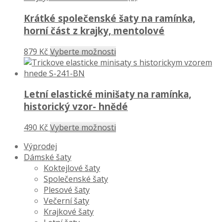
Krátké společenské šaty na ramínka,
horní část z krajky, mentolové
879 Kč
Vyberte možnosti
Letní elastické minišaty na ramínka,
historický vzor- hnědé
490 Kč
Vyberte možnosti
Výprodej
Dámské šaty
Koktejlové šaty
Společenské šaty
Plesové šaty
Večerní šaty
Krajkové šaty