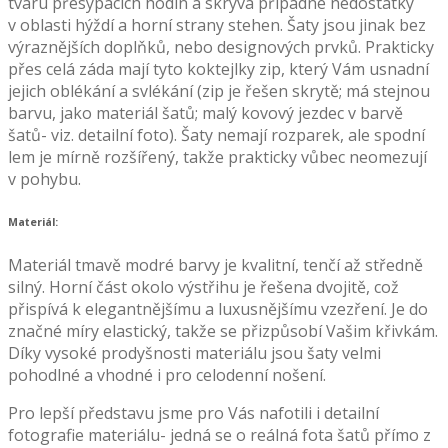
tvaru přesýpacích hodin a skrývá případné nedostatky
v oblasti hýždí a horní strany stehen. Šaty jsou jinak bez
výraznějších doplňků, nebo designových prvků. Prakticky
přes celá záda mají tyto koktejlky zip, který Vám usnadní
jejich oblékání a svlékání (zip je řešen skrytě; má stejnou
barvu, jako materiál šatů; malý kovový jezdec v barvě
šatů- viz. detailní foto). Šaty nemají rozparek, ale spodní
lem je mírně rozšířený, takže prakticky vůbec neomezují
v pohybu.
Materiál:
Materiál tmavě modré barvy je kvalitní, tenčí až středně
silný. Horní část okolo výstřihu je řešena dvojitě, což
přispívá k elegantnějšímu a luxusnějšímu vzezření. Je do
značné míry elastický, takže se přizpůsobí Vašim křivkám.
Díky vysoké prodyšnosti materiálu jsou šaty velmi
pohodlné a vhodné i pro celodenní nošení.
Pro lepší představu jsme pro Vás nafotili i detailní
fotografie materiálu- jedná se o reálná fota šatů přímo z