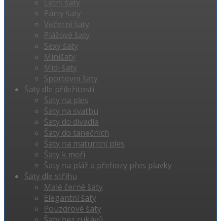
Letní šaty
Párty šaty
Večerní šaty
Plážové šaty
Sexy šaty
Minišaty
Midi šaty
Sportovní šaty
Šaty dle příležitosti
Šaty na ples
Šaty na svatbu
Šaty do divadla
Šaty do tanečních
Šaty na maturitní ples
Šaty k moři
Šaty na pláž a přehozy přes plavky
Šaty dle střihu
Malé černé šaty
Elegantní šaty
Pouzdrové šaty
Šaty bez rukávů