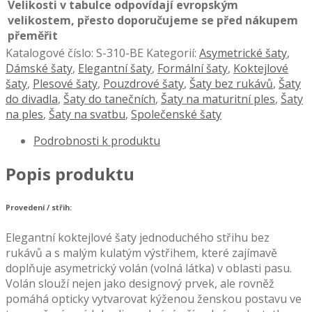
Velikosti v tabulce odpovídají evropským
velikostem, přesto doporučujeme se před nákupem
přeměřit
Katalogové číslo:
S-310-BE
Kategorií:
Asymetrické šaty
,
Dámské šaty
,
Elegantní šaty
,
Formální šaty
,
Koktejlové
šaty
,
Plesové šaty
,
Pouzdrové šaty
,
Šaty bez rukávů
,
Šaty
do divadla
,
Šaty do tanečních
,
Šaty na maturitní ples
,
Šaty
na ples
,
Šaty na svatbu
,
Společenské šaty
Podrobnosti k produktu
Popis produktu
Provedení / střih:
Elegantní koktejlové šaty jednoduchého střihu bez
rukávů a s malým kulatým výstřihem, které zajímavě
doplňuje asymetrický volán (volná látka) v oblasti pasu.
Volán slouží nejen jako designový prvek, ale rovněž
pomáhá opticky vytvarovat kýženou ženskou postavu ve