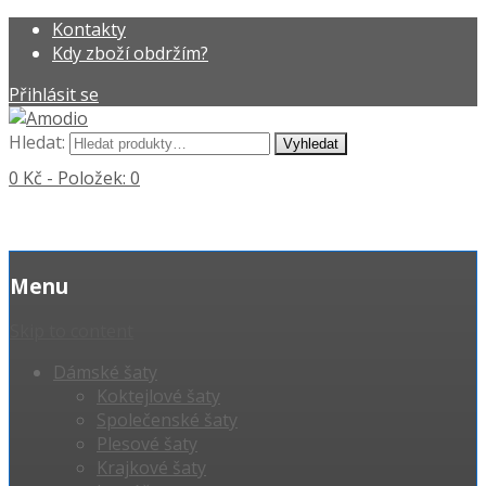
Kontakty
Kdy zboží obdržím?
Přihlásit se
Hledat:
0 Kč
- Položek: 0
Menu
Skip to content
Dámské šaty
Koktejlové šaty
Společenské šaty
Plesové šaty
Krajkové šaty