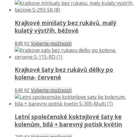
Krajkové minišaty bez rukávů, malý
kulatý výstřih, béžové
849 Kč
Vyberte možnosti
Krajkové šaty bez rukávů délky po
kolena- červené
649 Kč
Vyberte možnosti
Letní společenské koktejlové šaty ke
kolenům, bílá + barevný potisk květin