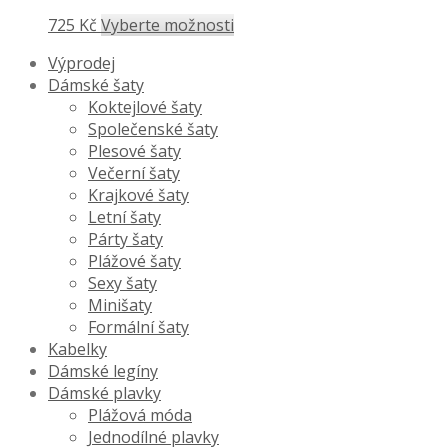
725 Kč
Vyberte možnosti
Výprodej
Dámské šaty
Koktejlové šaty
Společenské šaty
Plesové šaty
Večerní šaty
Krajkové šaty
Letní šaty
Párty šaty
Plážové šaty
Sexy šaty
Minišaty
Formální šaty
Kabelky
Dámské legíny
Dámské plavky
Plážová móda
Jednodílné plavky