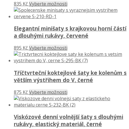
835 Kč
Vyberte možnosti
Elegantní minišaty s krajkovou horní částí
a dlouhými rukávy, červené
895 Kč
Vyberte možnosti
Tříčtvrteční koktejlové šaty ke kolenům s
větším výstřihem do V, černé
875 Kč
Vyberte možnosti
Viskózové denní volnější šaty s dlouhými
rukávy, elastický materiál, černé