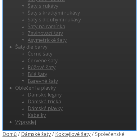
Šaty s rukávy
Šaty s krátkými rukávy
Šaty s dlouhými rukávy
Šaty na ramínka
Zavinovací šaty
Asymetrické šaty
Šaty dle barvy
Černé šaty
Červené šaty
Růžové šaty
Bílé šaty
Barevné šaty
Oblečení a plavky
Dámské legíny
Dámská trička
Dámské plavky
Kabelky
Výprodej
Domů
/
Dámské šaty
/
Koktejlové šaty
/
Společenské