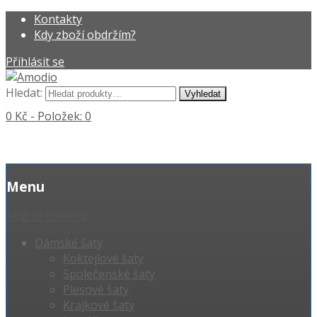
Kontakty
Kdy zboží obdržím?
Přihlásit se
Hledat:
0 Kč
- Položek: 0
Menu
Skip to content
Dámské šaty
Koktejlové šaty
Společenské šaty
Plesové šaty
Krajkové šaty