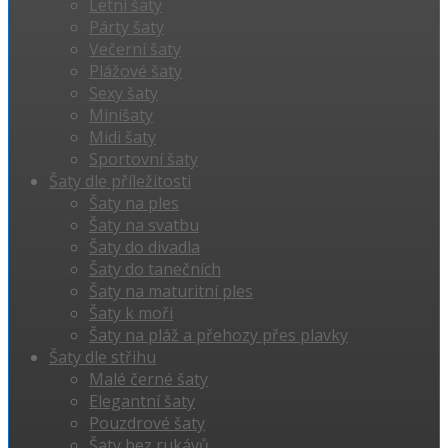
Letní šaty
Párty šaty
Večerní šaty
Plážové šaty
Sexy šaty
Minišaty
Midi šaty
Sportovní šaty
Šaty dle příležitosti
Šaty na ples
Šaty na svatbu
Šaty do divadla
Šaty do tanečních
Šaty na maturitní ples
Šaty k moři
Šaty na pláž a přehozy přes plavky
Šaty dle střihu
Malé černé šaty
Elegantní šaty
Pouzdrové šaty
Šaty bez rukávů