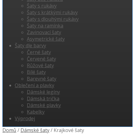
Šaty s rukávy
Šaty s krátkými rukávy
Šaty s dlouhými rukávy
Šaty na ramínka
Zavinovací šaty
Asymetrické šaty
Šaty dle barvy
Černé šaty
Červené šaty
Růžové šaty
Bílé šaty
Barevné šaty
Oblečení a plavky
Dámské legíny
Dámská trička
Dámské plavky
Kabelky
Výprodej
Domů
/
Dámské šaty
/
Krajkové šaty