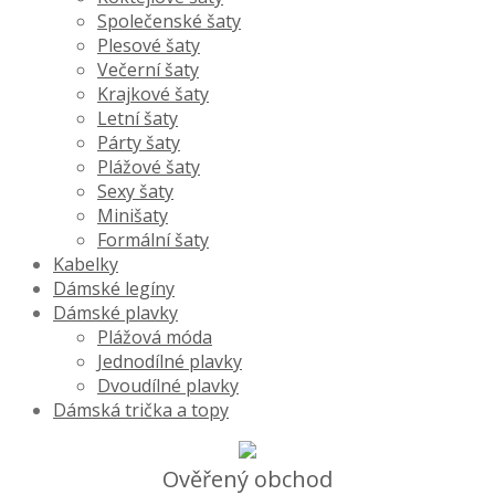
Společenské šaty
Plesové šaty
Večerní šaty
Krajkové šaty
Letní šaty
Párty šaty
Plážové šaty
Sexy šaty
Minišaty
Formální šaty
Kabelky
Dámské legíny
Dámské plavky
Plážová móda
Jednodílné plavky
Dvoudílné plavky
Dámská trička a topy
Ověřený obchod