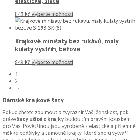
elastické, zlaté
849 Kč
Vyberte možnosti
Krajkové minišaty bez rukávů, malý
kulatý výstřih, béžové
849 Kč
Vyberte možnosti
1
2
→
Dámské krajkové šaty
Pokud chcete zaujmout a zvýraznit Vaši ženskost, pak
právě
šaty ušité z krajky
budou tím pravým kouskem
pro Vás. Povětšinou jsou vyrobené z elastické a příjemně
měkké podšívky a samotné krajky, které spolu vytváří
neopakovatelný kontrast a plastický dojem materiálu.