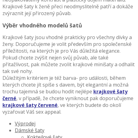
Krajkové šaty k ženě přeci neodmyslitelně patří a dokáže
zvýraznit její přirozený půvab.
Výběr vhodného modelů šatů
Krajkové šaty jsou vhodné prakticky pro všechny dívky a
ženy. Doporučujeme je volit především pro společenské
příležitosti, na kterých je pro Vás důležitá elegance.
Pokud chcete zvýšit nejen svůj půvab, ale také
přitažlivost, pak můžete zvolit krajkové minišaty a odhalit
tak své nohy.
Důležitým kritériem je též barva- pro události, během
kterých chcete jít spíše s davem, být elegantní a možná
trochu tajemná se budou hodit nejlépe
krajkové šaty
černé
, v případě, že chcete vyniknout pak doporučujeme
krajkové šaty červené
, ve kterých budete do okolí
vyzařovat Váš sex appeal.
Výprodej
Dámské šaty
Koktejlové šaty