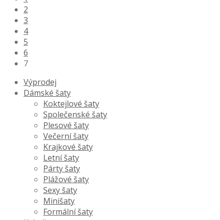
2
3
4
5
6
7
Výprodej
Dámské šaty
Koktejlové šaty
Společenské šaty
Plesové šaty
Večerní šaty
Krajkové šaty
Letní šaty
Párty šaty
Plážové šaty
Sexy šaty
Minišaty
Formální šaty