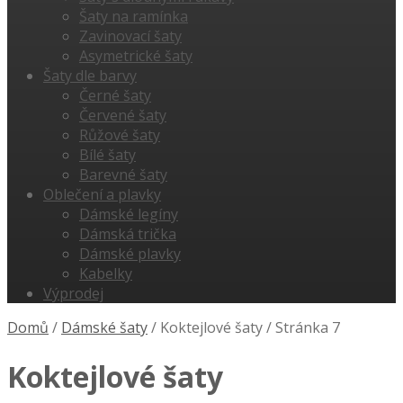
Šaty na ramínka
Zavinovací šaty
Asymetrické šaty
Šaty dle barvy
Černé šaty
Červené šaty
Růžové šaty
Bílé šaty
Barevné šaty
Oblečení a plavky
Dámské legíny
Dámská trička
Dámské plavky
Kabelky
Výprodej
Domů
/
Dámské šaty
/
Koktejlové šaty
/
Stránka 7
Koktejlové šaty