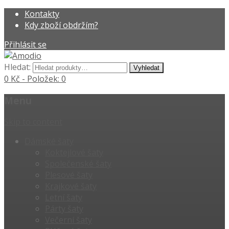
Kontakty
Kdy zboží obdržím?
Přihlásit se
Hledat:
0 Kč
- Položek: 0
Menu
Skip to content
Dámské šaty
Koktejlové šaty
Společenské šaty
Plesové šaty
Krajkové šaty
Letní šaty
Párty šaty
Večerní šaty