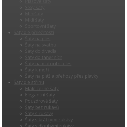
Plážové šaty
Sexy šaty
Minišaty
Midi šaty
Sportovní šaty
Šaty dle příležitosti
Šaty na ples
Šaty na svatbu
Šaty do divadla
Šaty do tanečních
Šaty na maturitní ples
Šaty k moři
Šaty na pláž a přehozy přes plavky
Šaty dle střihu
Malé černé šaty
Elegantní šaty
Pouzdrové šaty
Šaty bez rukávů
Šaty s rukávy
Šaty s krátkými rukávy
Šaty s dlouhými rukávy