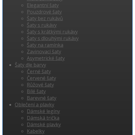
Elegantní šaty
Pouzdrové šaty
Šaty bez rukávů
Šaty s rukávy
Šaty s krátkými rukávy
Šaty s dlouhými rukávy
Šaty na ramínka
Zavinovací šaty
Asymetrické šaty
Šaty dle barvy
Černé šaty
Červené šaty
Růžové šaty
Bílé šaty
Barevné šaty
Oblečení a plavky
Dámské legíny
Dámská trička
Dámské plavky
Kabelky