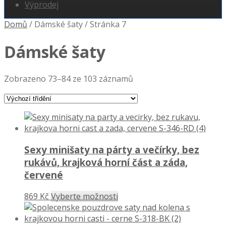
Výprodej
Domů
/
Dámské šaty
/
Stránka 7
Dámské šaty
Zobrazeno 73–84 ze 103 záznamů
Sexy minišaty na párty a večírky, bez
rukávů, krajková horní část a záda,
červené
869 Kč
Vyberte možnosti