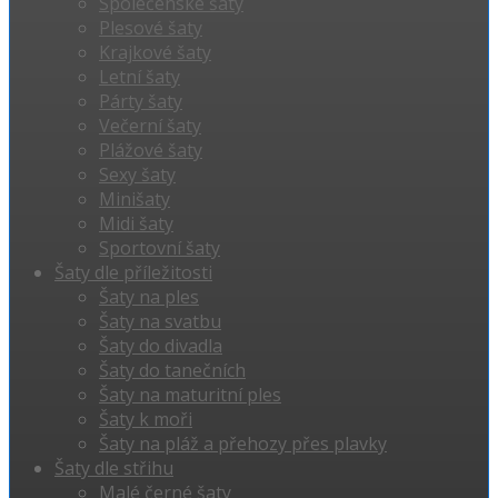
Společenské šaty
Plesové šaty
Krajkové šaty
Letní šaty
Párty šaty
Večerní šaty
Plážové šaty
Sexy šaty
Minišaty
Midi šaty
Sportovní šaty
Šaty dle příležitosti
Šaty na ples
Šaty na svatbu
Šaty do divadla
Šaty do tanečních
Šaty na maturitní ples
Šaty k moři
Šaty na pláž a přehozy přes plavky
Šaty dle střihu
Malé černé šaty