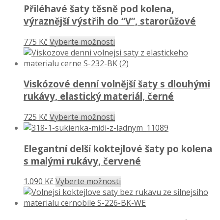
Přiléhavé šaty těsně pod kolena,
výraznější výstřih do “V”, starorůžové
775 Kč
Vyberte možnosti
Viskózové denní volnější šaty s dlouhými
rukávy, elastický materiál, černé
725 Kč
Vyberte možnosti
Elegantní delší koktejlové šaty po kolena
s malými rukávy, červené
1.090 Kč
Vyberte možnosti