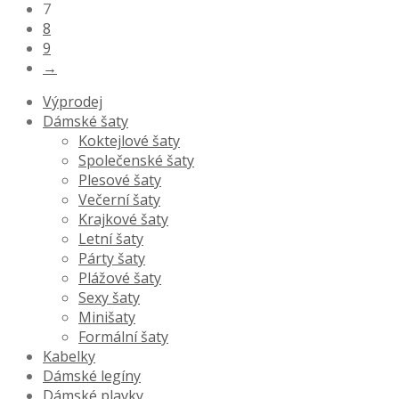
7
8
9
→
Výprodej
Dámské šaty
Koktejlové šaty
Společenské šaty
Plesové šaty
Večerní šaty
Krajkové šaty
Letní šaty
Párty šaty
Plážové šaty
Sexy šaty
Minišaty
Formální šaty
Kabelky
Dámské legíny
Dámské plavky