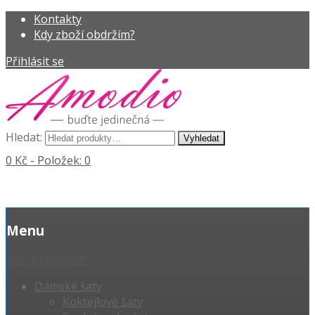
Kontakty
Kdy zboží obdržím?
Přihlásit se
Hledat:
0 Kč
- Položek: 0
Menu
Skip to content
Dámské šaty
Koktejlové šaty