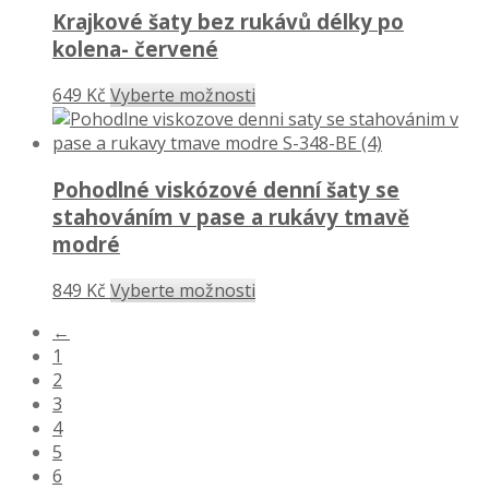
Krajkové šaty bez rukávů délky po
kolena- červené
649 Kč
Vyberte možnosti
Pohodlné viskózové denní šaty se
stahováním v pase a rukávy tmavě
modré
849 Kč
Vyberte možnosti
←
1
2
3
4
5
6