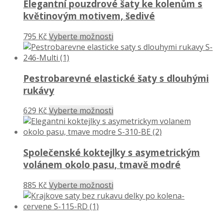
Elegantní pouzdrové šaty ke kolenům s
květinovým motivem, šedivé
795 Kč
Vyberte možnosti
Pestrobarevné elastické šaty s dlouhými
rukávy
629 Kč
Vyberte možnosti
Společenské koktejlky s asymetrickým
volánem okolo pasu, tmavě modré
885 Kč
Vyberte možnosti